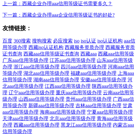
上一篇：西藏企业办理aaa信用等级证书需要多久？
下一篇：西藏企业办理aaa企业信用等级证书的好处?
友情链接：
百度
360搜索
搜狗搜索
必应搜索
iso
iso认证
iso认证机构
aaa信
用等级办理
西藏iso认证机构
西藏服务资质办理
西藏服务资质
证书查询
西藏aaa信用等级证书查询
西藏aaa
西藏aaa信用等级
广东aaa信用等级办理
江苏aaa信用等级办理
山东aaa信用等级
办理
浙江aaa信用等级办理
四川aaa信用等级办理
河南aaa信用
等级办理
湖北aaa信用等级办理
福建aaa信用等级办理
上海aaa
信用等级办理
湖南aaa信用等级办理
安徽aaa信用等级办理
河
北aaa信用等级办理
江西aaa信用等级办理
陕西aaa信用等级办
理
辽宁aaa信用等级办理
重庆aaa信用等级办理
云南aaa信用等
级办理
山西aaa信用等级办理
贵州aaa信用等级办理
广西aaa信
用等级办理
新疆aaa信用等级办理
吉林aaa信用等级办理
甘肃
aaa信用等级办理
海南aaa信用等级办理
宁夏aaa信用等级办理
天津aaa信用等级办理
北京aaa信用等级办理
青海aaa信用等级
办理
西藏aaa信用等级办理
黑龙江aaa信用等级办理
内蒙古aaa
信用等级办理