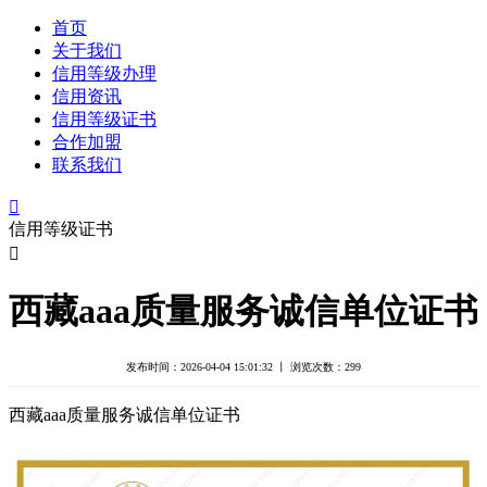
首页
关于我们
信用等级办理
信用资讯
信用等级证书
合作加盟
联系我们

信用等级证书

西藏aaa质量服务诚信单位证书
发布时间：2026-04-04 15:01:32 丨 浏览次数：
299
西藏aaa质量服务诚信单位证书