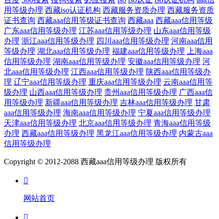
用等级办理
西藏iso认证机构
西藏服务资质办理
西藏服务资质
证书查询
西藏aaa信用等级证书查询
西藏aaa
西藏aaa信用等级
广东aaa信用等级办理
江苏aaa信用等级办理
山东aaa信用等级
办理
浙江aaa信用等级办理
四川aaa信用等级办理
河南aaa信用
等级办理
湖北aaa信用等级办理
福建aaa信用等级办理
上海aaa
信用等级办理
湖南aaa信用等级办理
安徽aaa信用等级办理
河
北aaa信用等级办理
江西aaa信用等级办理
陕西aaa信用等级办
理
辽宁aaa信用等级办理
重庆aaa信用等级办理
云南aaa信用等
级办理
山西aaa信用等级办理
贵州aaa信用等级办理
广西aaa信
用等级办理
新疆aaa信用等级办理
吉林aaa信用等级办理
甘肃
aaa信用等级办理
海南aaa信用等级办理
宁夏aaa信用等级办理
天津aaa信用等级办理
北京aaa信用等级办理
青海aaa信用等级
办理
西藏aaa信用等级办理
黑龙江aaa信用等级办理
内蒙古aaa
信用等级办理
Copyright © 2012-2088 西藏aaa信用等级办理 版权所有

网站首页
