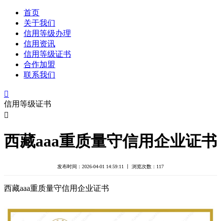
首页
关于我们
信用等级办理
信用资讯
信用等级证书
合作加盟
联系我们

信用等级证书

西藏aaa重质量守信用企业证书
发布时间：2026-04-01 14:59:11 丨 浏览次数：
117
西藏aaa重质量守信用企业证书